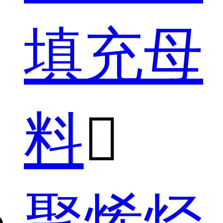
填充母
料

聚烯烃