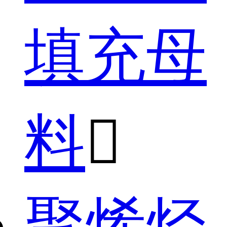
填充母
料

聚烯烃